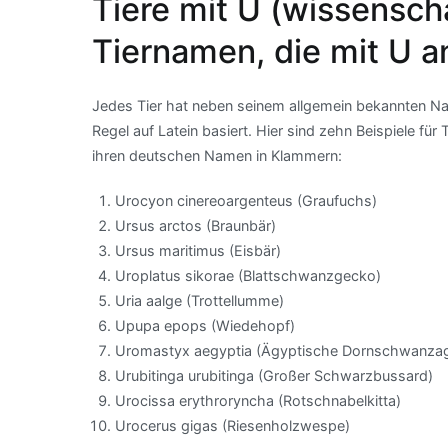
Tiere mit U (wissenscha
Tiernamen, die mit U 
Jedes Tier hat neben seinem allgemein bekannten Na
Regel auf Latein basiert. Hier sind zehn Beispiele f
ihren deutschen Namen in Klammern:
Urocyon cinereoargenteus (Graufuchs)
Ursus arctos (Braunbär)
Ursus maritimus (Eisbär)
Uroplatus sikorae (Blattschwanzgecko)
Uria aalge (Trottellumme)
Upupa epops (Wiedehopf)
Uromastyx aegyptia (Ägyptische Dornschwanza
Urubitinga urubitinga (Großer Schwarzbussard)
Urocissa erythroryncha (Rotschnabelkitta)
Urocerus gigas (Riesenholzwespe)