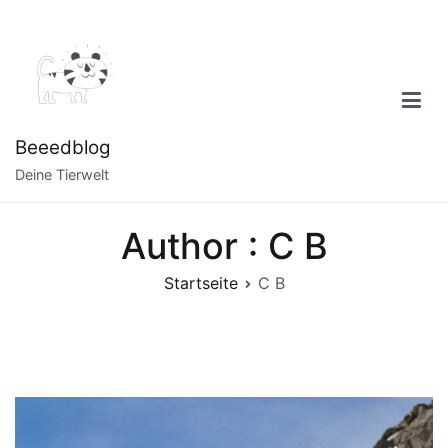
Zum
Inhalt
springen
Beeedblog
Deine Tierwelt
Author :
C B
Startseite
C B